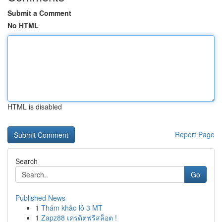
Submit a Comment
No HTML
HTML is disabled
Report Page
Search
Go
Published News
1
Thám khảo lô 3 MT
1
Zapz88 เครดิตฟรีสล็อต !