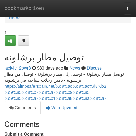
Home
bookmarkcitizen
Togg
navi
Home
1
توصيل مطار برشلونة
jack4v12bwr8
980 days ago
News
Discuss
توصيل مطار برشلونة - توصيل إلى مطار برشلونة - توصيل من مطار
برشلونة - تأمين رحلات سياحية في برشلونة
https://almosaferspain.net/%d8%ad%d8%ac%d8%b2-
%d9%85%d8%b7%d8%a7%d8%b9%d9%85-
%d9%85%d8%a7%d8%b1%d8%a8%d9%8a%d8%a7/
Comments
Who Upvoted
Comments
Submit a Comment