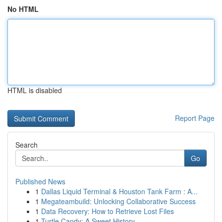
No HTML
HTML is disabled
Report Page
Search
Go
Published News
1
Dallas Liquid Terminal & Houston Tank Farm : A...
1
Megateambuild: Unlocking Collaborative Success
1
Data Recovery: How to Retrieve Lost Files
1
Turtle Candy: A Sweet History