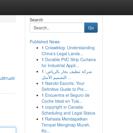
Search
Go
Published News
1
Cnlawblog: Understanding
China's Legal Lands...
1
Durable PVC Strip Curtains
for Industrial Appli...
1
شركة تنظيف بخار بالرياض:
التصميم الأمثل ...
%d8%a9/
1
Nairobi Escorts: Your
Definitive Guide to Pre...
1
Encuentra el Seguro de
Coche Ideal en Tuls...
1
copyright in Canada:
Scheduling and Legal Status
1
Rahasia Mendapatkan
Tempat Menginap Murah,
Ko...