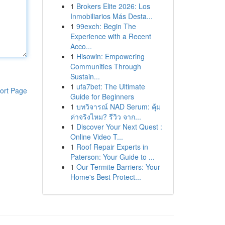
1
Brokers Elite 2026: Los
Inmobiliarios Más Desta...
1
99exch: Begin The
Experience with a Recent
Acco...
1
Hisowin: Empowering
Communities Through
Sustain...
1
ufa7bet: The Ultimate
ort Page
Guide for Beginners
1
บทวิจารณ์ NAD Serum: คุ้ม
ค่าจริงไหม? รีวิว จาก...
1
Discover Your Next Quest :
Online Video T...
1
Roof Repair Experts in
Paterson: Your Guide to ...
1
Our Termite Barriers: Your
Home's Best Protect...