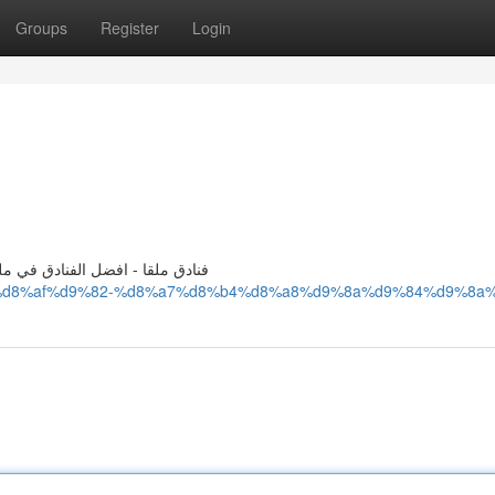
Groups
Register
Login
فنادق ملقا - افضل الفنادق في مل
8%a7%d8%af%d9%82-%d8%a7%d8%b4%d8%a8%d9%8a%d9%84%d9%8a