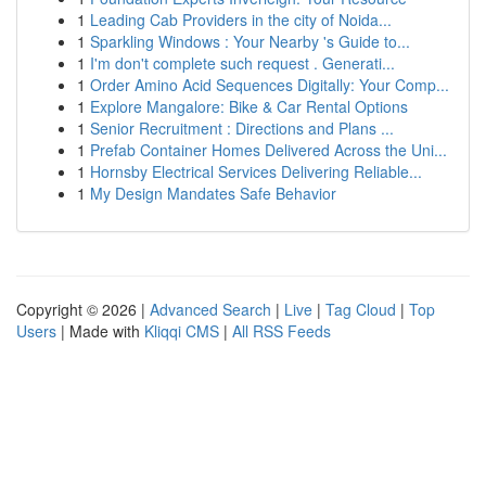
1
Leading Cab Providers in the city of Noida...
1
Sparkling Windows : Your Nearby 's Guide to...
1
I'm don't complete such request . Generati...
1
Order Amino Acid Sequences Digitally: Your Comp...
1
Explore Mangalore: Bike & Car Rental Options
1
Senior Recruitment : Directions and Plans ...
1
Prefab Container Homes Delivered Across the Uni...
1
Hornsby Electrical Services Delivering Reliable...
1
My Design Mandates Safe Behavior
Copyright © 2026 |
Advanced Search
|
Live
|
Tag Cloud
|
Top
Users
| Made with
Kliqqi CMS
|
All RSS Feeds