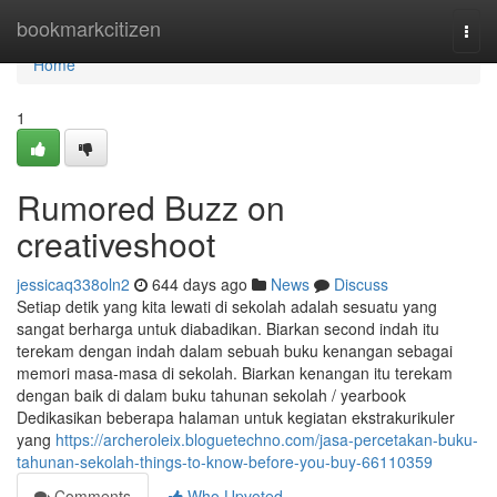
Home
bookmarkcitizen
Togg
navi
Home
1
Rumored Buzz on
creativeshoot
jessicaq338oln2
644 days ago
News
Discuss
Setiap detik yang kita lewati di sekolah adalah sesuatu yang
sangat berharga untuk diabadikan. Biarkan second indah itu
terekam dengan indah dalam sebuah buku kenangan sebagai
memori masa-masa di sekolah. Biarkan kenangan itu terekam
dengan baik di dalam buku tahunan sekolah / yearbook
Dedikasikan beberapa halaman untuk kegiatan ekstrakurikuler
yang
https://archeroleix.bloguetechno.com/jasa-percetakan-buku-
tahunan-sekolah-things-to-know-before-you-buy-66110359
Comments
Who Upvoted