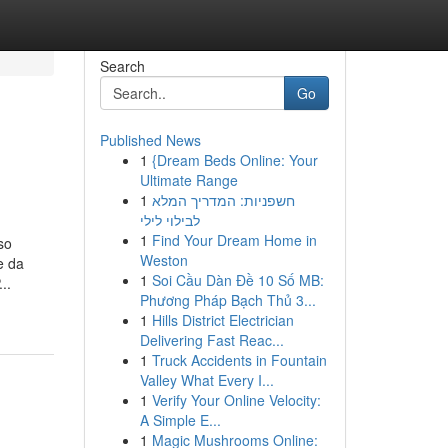
Search
Go
Published News
1
{Dream Beds Online: Your
Ultimate Range
1
חשפניות: המדריך המלא
לבילוי לילי
1
Find Your Dream Home in
so
Weston
e da
1
Soi Cầu Dàn Đề 10 Số MB:
..
Phương Pháp Bạch Thủ 3...
1
Hills District Electrician
Delivering Fast Reac...
1
Truck Accidents in Fountain
Valley What Every I...
1
Verify Your Online Velocity:
A Simple E...
1
Magic Mushrooms Online: