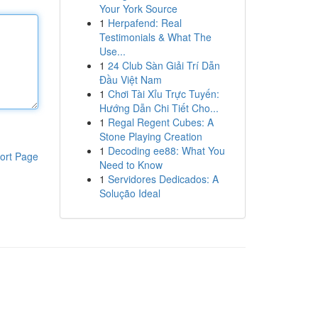
Your York Source
1
Herpafend: Real
Testimonials & What The
Use...
1
24 Club Sàn Giải Trí Dẫn
Đầu Việt Nam
1
Chơi Tài Xỉu Trực Tuyến:
Hướng Dẫn Chi Tiết Cho...
1
Regal Regent Cubes: A
Stone Playing Creation
1
Decoding ee88: What You
ort Page
Need to Know
1
Servidores Dedicados: A
Solução Ideal