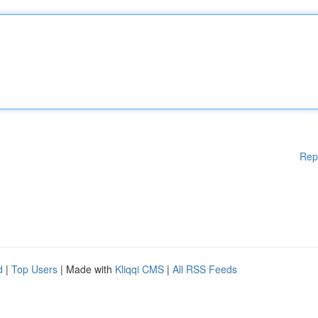
Rep
d
|
Top Users
| Made with
Kliqqi CMS
|
All RSS Feeds