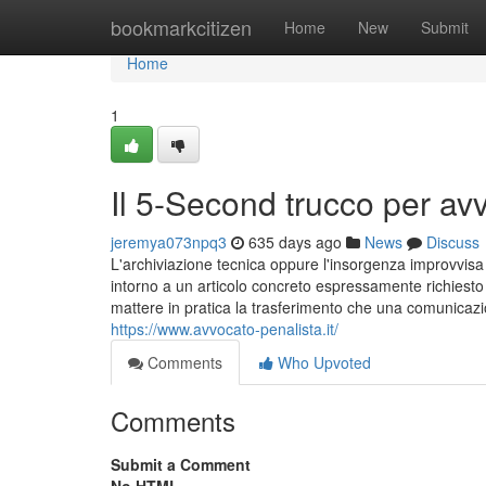
Home
bookmarkcitizen
Home
New
Submit
Home
1
Il 5-Second trucco per av
jeremya073npq3
635 days ago
News
Discuss
L'archiviazione tecnica oppure l'insorgenza improvvisa
intorno a un articolo concreto espressamente richiesto 
mattere in pratica la trasferimento che una comunicazio
https://www.avvocato-penalista.it/
Comments
Who Upvoted
Comments
Submit a Comment