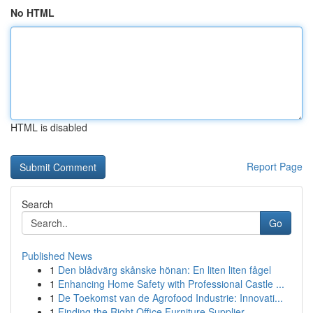
No HTML
HTML is disabled
Report Page
Search
Go
Published News
1
Den blådvärg skånske hönan: En liten liten fågel
1
Enhancing Home Safety with Professional Castle ...
1
De Toekomst van de Agrofood Industrie: Innovati...
1
Finding the Right Office Furniture Supplier ...