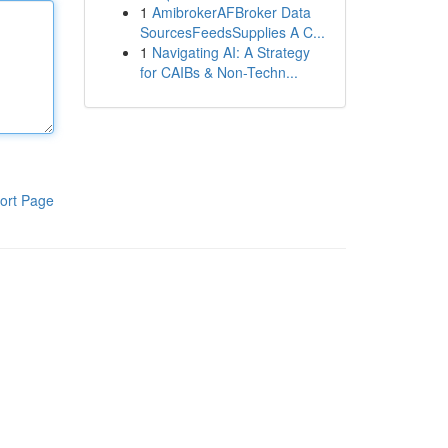
1
AmibrokerAFBroker Data
SourcesFeedsSupplies A C...
1
Navigating AI: A Strategy
for CAIBs & Non-Techn...
ort Page