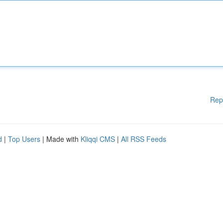
Rep
d
|
Top Users
| Made with
Kliqqi CMS
|
All RSS Feeds