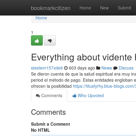
Home
bookmarkcitizen
Home
New
Submit
Home
1
Everything about vidente
steelem157xde6
603 days ago
News
Discuss
Se dieron cuenta de que la salud espiritual era muy in
period el método de pago. Estas entidades engloban 
ofrecen la posibilidad
https://titusfyrhy.blue-blogs.com
Comments
Who Upvoted
Comments
Submit a Comment
No HTML