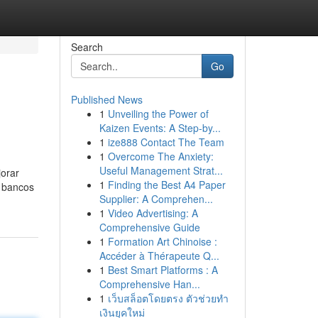
Search
Go
Published News
1
Unveiling the Power of
Kaizen Events: A Step-by...
1
ize888 Contact The Team
1
Overcome The Anxiety:
Useful Management Strat...
jorar
1
Finding the Best A4 Paper
s bancos
Supplier: A Comprehen...
1
Video Advertising: A
Comprehensive Guide
1
Formation Art Chinoise :
Accéder à Thérapeute Q...
1
Best Smart Platforms : A
Comprehensive Han...
1
เว็บสล็อตโดยตรง ตัวช่วยทำ
เงินยุคใหม่