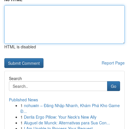
HTML is disabled
Report Page
Search
Go
Published News
1
nohuwin – Đăng Nhập Nhanh, Khám Phá Kho Game
Đ...
1
Derila Ergo Pillow: Your Neck's New Ally
1
Aluguel de Munck: Alternativas para Sua Con...
1
I Am Unable to Process Your Request