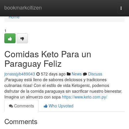
Home
bookmarkcitizen
Togg
navi
Home
1
Comidas Keto Para un
Paraguay Feliz
jonassjyb489043
572 days ago
News
Discuss
¡Paraguay está lleno de sabores deliciosos y tradiciones
culinarias ricas! Con el estilo de vida Ketogenic, podemos
disfrutar de la comida paraguaya sin sacrificar nuestro bienestar.
Imagina un almuerzo con sopa
https://www.keto.com.py/
Comments
Who Upvoted
Comments