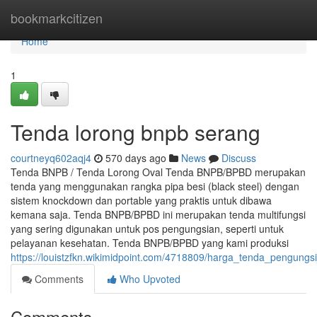
Home
bookmarkcitizen
Home
1
Tenda lorong bnpb serang
courtneyq602aqj4
570 days ago
News
Discuss
Tenda BNPB / Tenda Lorong Oval Tenda BNPB/BPBD merupakan
tenda yang menggunakan rangka pipa besi (black steel) dengan
sistem knockdown dan portable yang praktis untuk dibawa
kemana saja. Tenda BNPB/BPBD ini merupakan tenda multifungsi
yang sering digunakan untuk pos pengungsian, seperti untuk
pelayanan kesehatan. Tenda BNPB/BPBD yang kami produksi
https://louistzfkn.wikimidpoint.com/4718809/harga_tenda_pengung
Comments
Who Upvoted
Comments