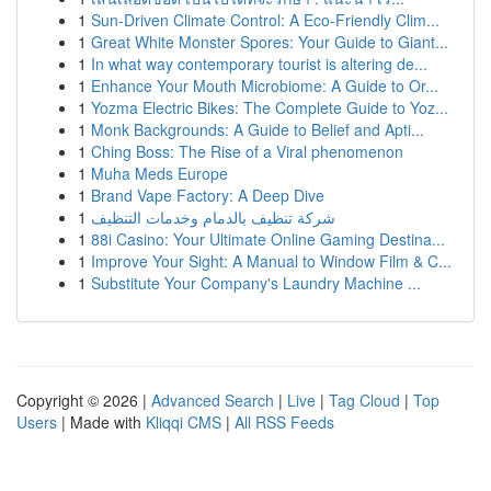
1
Sun-Driven Climate Control: A Eco-Friendly Clim...
1
Great White Monster Spores: Your Guide to Giant...
1
In what way contemporary tourist is altering de...
1
Enhance Your Mouth Microbiome: A Guide to Or...
1
Yozma Electric Bikes: The Complete Guide to Yoz...
1
Monk Backgrounds: A Guide to Belief and Apti...
1
Ching Boss: The Rise of a Viral phenomenon
1
Muha Meds Europe
1
Brand Vape Factory: A Deep Dive
1
شركة تنظيف بالدمام وخدمات التنظيف
1
88i Casino: Your Ultimate Online Gaming Destina...
1
Improve Your Sight: A Manual to Window Film & C...
1
Substitute Your Company's Laundry Machine ...
Copyright © 2026 |
Advanced Search
|
Live
|
Tag Cloud
|
Top
Users
| Made with
Kliqqi CMS
|
All RSS Feeds