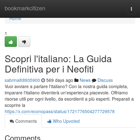
Home
bookmarkcitizen
Togg
navi
Home
1
Scopri l'italiano: La Guida
Definitiva per i Neofiti
sabrinaifdi935900
569 days ago
News
Discuss
Vuoi avviare a parlare l'italiano? Con la nostra guida completa,
imparare l'italiano diventerà un'esperienza piacevole. Offriamo
risorse utili per ogni livello, da esordienti a più esperti. Preparati a
scoprire la
https://x.com/econopass/status/1721776504277729578
Comments
Who Upvoted
Comments