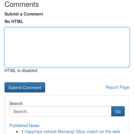
Comments
Submit a Comment
No HTML
HTML is disabled
Report Page
Search
Go
Published News
1
hapympo vehicle Menang! Situs match on the web