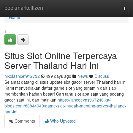
Home
bookmarkcitizen
Togg
navi
Home
1
Situs Slot Online Terpercaya
Server Thailand Hari Ini
nikolasncef912732
499 days ago
News
Discuss
Selamat datang di situs update slot gacor server Thailand hari ini.
Kami menyediakan daftar game slot yang terjamin dan siap
memberikan hadiah besar! Cari tahu slot apa saja yang sedang
gacor saat ini, dan mainkan
https://lanceevns967246.ka-
blogs.com/86844949/game-slot-mudah-menang-server-thailand-
hari-ini
Comments
Who Upvoted