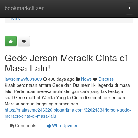
Home
bookmarkcitizen
Togg
navi
Home
1
Gede Jerson Meracik Cinta di
Masa Lalu!
lawsonnwvf801869
498 days ago
News
Discuss
Kisah percintaan antara Gede dan Dia memiliki legenda di masa
lalu. Pertemuan mereka mulai dengan cara yang tak terduga,
saat Gede melihat Wanita Yang Ia Cinta di sebuah pertemuan.
Mereka berdua langsung merasa ada
https://majasymc246326.blogaritma.com/32024834/jerson-gede-
meracik-cinta-di-masa-lalu
Comments
Who Upvoted