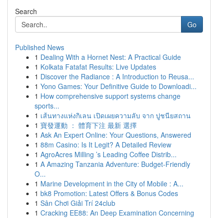
Search
Go
Published News
1
Dealing With a Hornet Nest: A Practical Guide
1
Kolkata Fatafat Results: Live Updates
1
Discover the Radiance : A Introduction to Reusa...
1
Yono Games: Your Definitive Guide to Downloadi...
1
How comprehensive support systems change
sports...
1
เส้นทางแห่งกิเลน เปิดเผยความลับ จาก ปูชนียสถาน
1
寶發運動 ： 體育下注 最新 選擇
1
Ask An Expert Online: Your Questions, Answered
1
88m Casino: Is It Legit? A Detailed Review
1
AgroAcres Milling ’s Leading Coffee Distrib...
1
A Amazing Tanzania Adventure: Budget-Friendly
O...
1
Marine Development in the City of Mobile : A...
1
bk8 Promotion: Latest Offers & Bonus Codes
1
Sân Chơi Giải Trí 24club
1
Cracking EE88: An Deep Examination Concerning