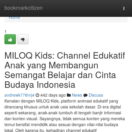
Home
bookmarkcitizen
Togg
navi
Home
1
MILOQ Kids: Channel Edukatif
Anak yang Membangun
Semangat Belajar dan Cinta
Budaya Indonesia
andrewk778rnj4
442 days ago
News
Discuss
Kenalan dengan MILOQ Kids, platform animasi edukatif yang
dirancang khusus untuk anak usia sekolah dasar. Di era digital
seperti sekarang, anak-anak tumbuh di tengah banjir informasi
dan konten visual. Sayangnya, tidak semua konten yang mereka
temui bersifat mendidik atau sesuai dengan nilai-nilai budaya
lokal. Oleh karena itu, kehadiran channel edukatif