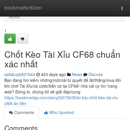
Home
bookmarkcitizen
Togg
navi
Home
1
Chốt Kèo Tài Xỉu CF68 chuẩn
xác nhất
safabupk827644
423 days ago
News
Discuss
Bạn đang tìm kiếm những/một/cái bí quyết để lãi/thắng/mua lớn
khi chơi Tài Xỉu/cá cược/bắn cá tại CF68/ nhà cái uy tín/ trang
web? Đừng lo, chúng tôi sẽ giải đáp/cung
https://bookmarkja.com/story22075635/bí-kíp-chốt-kèo-tài-xỉu-
cf68-ăn-tiền
Comments
Who Upvoted
Comments