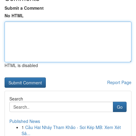
Submit a Comment
No HTML
HTML is disabled
Report Page
Search
Go
Published News
1
Cầu Hai Nháy Tham Khảo - Soi Kép MB: Xem Xét
Sâ...