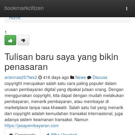
Home
bookmarkcitizen
Togg
navi
Home
1
Tulisan baru saya yang bikin
penasaran
ariannas257twx2
416 days ago
News
Discuss
copyright merupakan salah satu cara paling populer dalam
urusan pembayaran digital yang dipakai jutaan orang. Dengan
menggunakan copyright, kita dapat dengan mudah melakukan
pembayaran, menarik pembayaran, atau membayar di
marketplace tanpa rasa khawatir. Salah satu hal yang menarik
dari copyright adalah kemudahan transaksi internasional, juga
adanya sistem keamanan transaksi. Namun
https://jasapembayaran.com
Comments
Who Upvoted