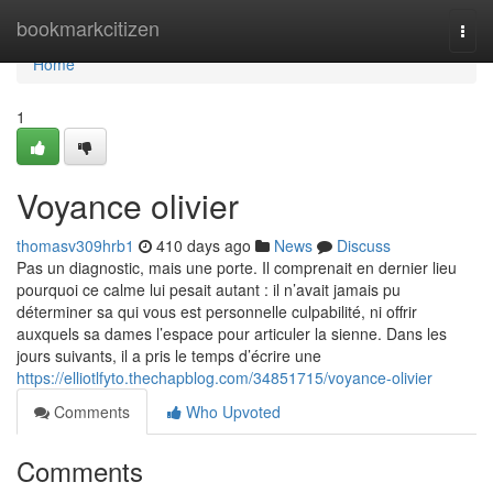
Home
bookmarkcitizen
Togg
navi
Home
1
Voyance olivier
thomasv309hrb1
410 days ago
News
Discuss
Pas un diagnostic, mais une porte. Il comprenait en dernier lieu
pourquoi ce calme lui pesait autant : il n’avait jamais pu
déterminer sa qui vous est personnelle culpabilité, ni offrir
auxquels sa dames l’espace pour articuler la sienne. Dans les
jours suivants, il a pris le temps d’écrire une
https://elliotlfyto.thechapblog.com/34851715/voyance-olivier
Comments
Who Upvoted
Comments