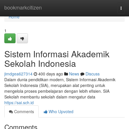
Home
bookmarkcitizen
Togg
navi
Home
1
Sistem Informasi Akademik
Sekolah Indonesia
jimdgea627314
400 days ago
News
Discuss
Dalam dunia pendidikan modern, Sistem Informasi Akademik
Sekolah Indonesia (SIA), merupakan alat penting untuk
mengelola proses pembelajaran dengan lebih efisien. SIA
Sekolah membantu sekolah dalam mengatur data
https://sai.sch.id
Comments
Who Upvoted
Comments