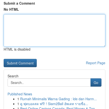
Submit a Comment
No HTML
HTML is disabled
Report Page
Search
Go
Published News
1
Rumah Minimalis Warna Gading : Ide dan Harm...
1
ดู ฟุตบอลสด ฟรี! ! Siam2Ball อัพเดท รายชื่อ...
1
Best Online Casinos Canada: Real Money & Top