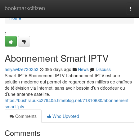
Home
bookmarkcitizen
Togg
navi
Home
1
Abonnement Smart IPTV
asiyawlze730253
395 days ago
News
Discuss
Smart IPTV Abonnement IPTV L’abonnement IPTV est une
solution moderne qui permet de regarder des milliers de chaînes
de télévision via Internet, sans avoir besoin d’un décodeur ou
d’une antenne satellite.
https://bushrauukc279405.timeblog.net/71810680/abonnement-
smart-iptv
Comments
Who Upvoted
Comments