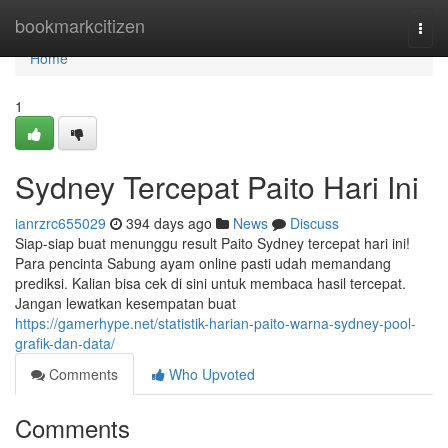
Home
bookmarkcitizen
Togg
navi
Home
1
Sydney Tercepat Paito Hari Ini
ianrzrc655029
394 days ago
News
Discuss
Siap-siap buat menunggu result Paito Sydney tercepat hari ini!
Para pencinta Sabung ayam online pasti udah memandang
prediksi. Kalian bisa cek di sini untuk membaca hasil tercepat.
Jangan lewatkan kesempatan buat
https://gamerhype.net/statistik-harian-paito-warna-sydney-pool-
grafik-dan-data/
Comments
Who Upvoted
Comments