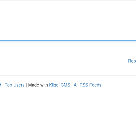
Rep
d
|
Top Users
| Made with
Kliqqi CMS
|
All RSS Feeds