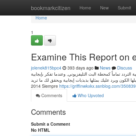
Home
bookmarkcitizen
Home
New
Submit
Home
1
Examine This Report on e
jolenek815bpc4
393 days ago
News
Discuss
 التردد تماماً كمحطة البث التليفزيوني, وعندما تفكر بإيجابية
ل عقلك ذبذبات إيجابية, يستقبلها الكون ويرد عليك بمثلها بذبذبات إيجابية ويحقق لك ما تريد
2014 Siempre
https://griffinwkxkx.ssnblog.com/35083
Comments
Who Upvoted
Comments
Submit a Comment
No HTML