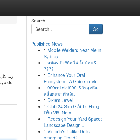
Search
Go
Published News
1
Mobile Welders Near Me in
Sydney
1
สมัคร Pz88x ได้ โบนัสฟรี!
????
1
Enhance Your Oral
وما كان 
Ecosystem : A Guide to Mo...
1
999cat slot999: รีวิวสุดฮิต
สล็อตแมวทำเงิน
1
Dixie's Jewel
1
Club 24 Sàn Giải Trí Hàng
Đầu Việt Nam
1
Redesign Your Yard Space:
Landscape Design ...
1
Victoria's lifelike Dolls:
emerging Trend?