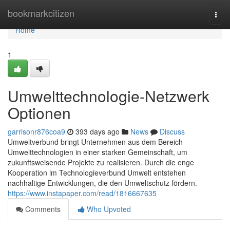
Home
bookmarkcitizen
Togg
navi
Home
1
Umwelttechnologie-Netzwerk
Optionen
garrisonr876coa9
393 days ago
News
Discuss
Umweltverbund bringt Unternehmen aus dem Bereich
Umwelttechnologien in einer starken Gemeinschaft, um
zukunftsweisende Projekte zu realisieren. Durch die enge
Kooperation im Technologieverbund Umwelt entstehen
nachhaltige Entwicklungen, die den Umweltschutz fördern.
https://www.instapaper.com/read/1816667635
Comments
Who Upvoted