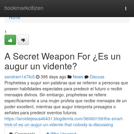
Home
bookmarkcitizen
Togg
navi
Home
1
A Secret Weapon For ¿Es un
augur un vidente?
sandram147lic5
395 days ago
News
Discuss
Prophetess y augur son palabras que se refieren a personas que
poseen habilidades especiales para predecir el futuro o recibir
mensajes divinos. Sin embargo, prophetess se refiere
específicamente a una mujer profeta que recibe mensajes de un
poder excellent, mientras que augur interpreta presagios o
señales para predecir eventos futuros.
https://tarotdejesus46431.blogdemls.com/36060159/the-smart-
trick-of-es-un-augur-un-vidente-that-nobody-is-discussing
Comments
Who Upvoted