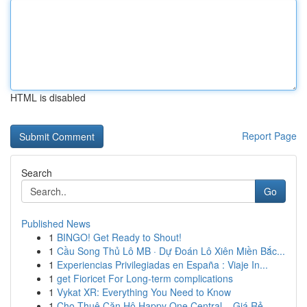
HTML is disabled
Report Page
Search
Go
Published News
1
BINGO! Get Ready to Shout!
1
Cầu Song Thủ Lô MB · Dự Đoán Lô Xiên Miền Bắc...
1
Experiencias Privilegiadas en España : Viaje In...
1
get Fioricet For Long-term complications
1
Vykat XR: Everything You Need to Know
1
Cho Thuê Căn Hộ Happy One Central – Giá Rẻ , ...