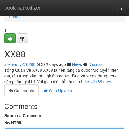
Home
bookmarkcitizen
Togg
navi
Home
1
XX88
allenyuny276290
392 days ago
News
Discuss
Tổng Quan Về XX88 XX88 là nền tảng cá cược trực tuyến hiện
đại, tập trung vào trải nghiệm người dùng và sự đa dạng trong
sản phẩm giải trí. Với giao diện tối ưu cho
https://xx88.day/
Comments
Who Upvoted
Comments
Submit a Comment
No HTML