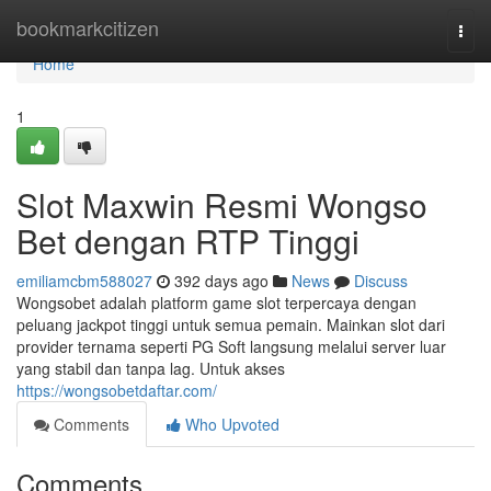
Home
bookmarkcitizen
Togg
navi
Home
1
Slot Maxwin Resmi Wongso
Bet dengan RTP Tinggi
emiliamcbm588027
392 days ago
News
Discuss
Wongsobet adalah platform game slot terpercaya dengan
peluang jackpot tinggi untuk semua pemain. Mainkan slot dari
provider ternama seperti PG Soft langsung melalui server luar
yang stabil dan tanpa lag. Untuk akses
https://wongsobetdaftar.com/
Comments
Who Upvoted
Comments