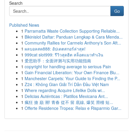
Search
Go
Published News
1
Parramatta Waste Collection Supporting Reliable...
1
Bikinislot Daftar: Panduan Lengkap & Cara Menda...
1
Community Rallies for Carmelo Anthony's Son Aft...
1
ผลบอลสด888: อัปเดตสกอร์ล่าสุด!
1
999cat slot999: รีวิวสุดฮิต สล็อตแมวทำเงิน
1
爱思助手：全面评测与实用功能指南
1
copyright for handling average to serious Pain
1
Gain Financial Liberation: Your Own Finance Blu...
1
Manchester Carpets: Your Guide to Finding the P...
1
Z24 : Không Gian Giải Trí Dẫn Đầu Việt Nam
1
Where regarding Acquire Lifelike Dolls wi...
1
Delicias Auténticas : Platillos Mexicana Ant...
1
瘋狂 搶 巔 潮! 青春 從不 留 底線, 爆笑 滑稽 短...
1
Offerte Residence Tropea: Relax e Risparmio Gar...