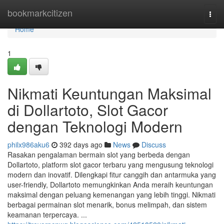
Home
bookmarkcitizen
Togg
navi
Home
1
Nikmati Keuntungan Maksimal
di Dollartoto, Slot Gacor
dengan Teknologi Modern
philx986aku6
392 days ago
News
Discuss
Rasakan pengalaman bermain slot yang berbeda dengan
Dollartoto, platform slot gacor terbaru yang mengusung teknologi
modern dan inovatif. Dilengkapi fitur canggih dan antarmuka yang
user-friendly, Dollartoto memungkinkan Anda meraih keuntungan
maksimal dengan peluang kemenangan yang lebih tinggi. Nikmati
berbagai permainan slot menarik, bonus melimpah, dan sistem
keamanan terpercaya. ...