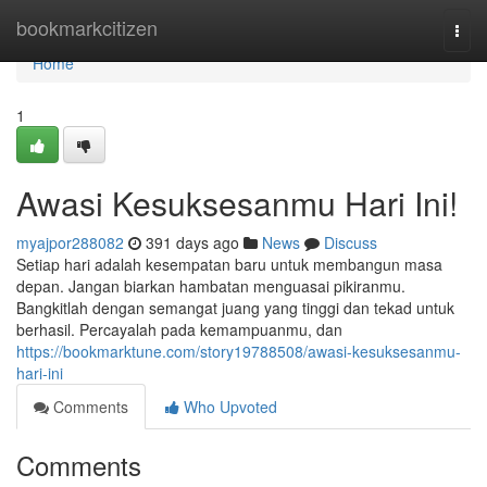
Home
bookmarkcitizen
Togg
navi
Home
1
Awasi Kesuksesanmu Hari Ini!
myajpor288082
391 days ago
News
Discuss
Setiap hari adalah kesempatan baru untuk membangun masa
depan. Jangan biarkan hambatan menguasai pikiranmu.
Bangkitlah dengan semangat juang yang tinggi dan tekad untuk
berhasil. Percayalah pada kemampuanmu, dan
https://bookmarktune.com/story19788508/awasi-kesuksesanmu-
hari-ini
Comments
Who Upvoted
Comments