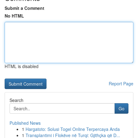
Submit a Comment
No HTML
HTML is disabled
Report Page
Search
Go
Published News
1
Hargatoto: Solusi Togel Online Terpercaya Anda
1
Transplantimi i Flokëve në Turqi: Gjithçka që D...