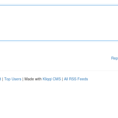
Rep
d
|
Top Users
| Made with
Kliqqi CMS
|
All RSS Feeds