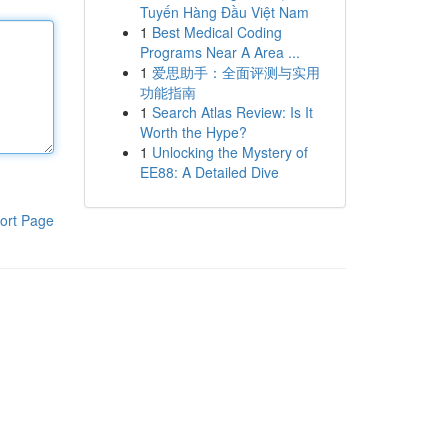
Tuyến Hàng Đầu Việt Nam
1
Best Medical Coding
Programs Near A Area ...
1
爱思助手：全面评测与实用
功能指南
1
Search Atlas Review: Is It
Worth the Hype?
1
Unlocking the Mystery of
EE88: A Detailed Dive
ort Page