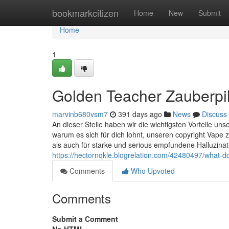
Home
bookmarkcitizen
Home
New
Submit
Home
1
Golden Teacher Zauberpi
marvinb680vsm7
391 days ago
News
Discuss
An dieser Stelle haben wir die wichtigsten Vorteile uns
warum es sich für dich lohnt, unseren copyright Vape z
als auch für starke und serious empfundene Halluzinat
https://hectornqkle.blogrelation.com/42480497/what-
Comments
Who Upvoted
Comments
Submit a Comment