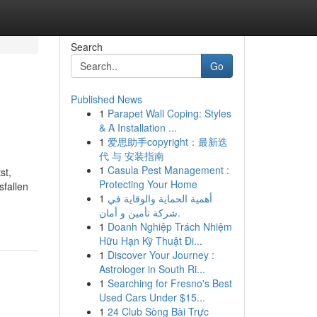
Search
Go
Published News
1
Parapet Wall Coping: Styles
& A Installation ...
1
爱思助手copyright：最新迭
代 与 安装指南
1
Casula Pest Management :
st,
Protecting Your Home
sfallen
1
أهمية الحماية والوقاية في
شركة تأمين و أمان.
1
Doanh Nghiệp Trách Nhiệm
Hữu Hạn Kỹ Thuật Đi...
1
Discover Your Journey :
Astrologer in South Ri...
1
Searching for Fresno's Best
Used Cars Under $15...
1
24 Club Sòng Bài Trực