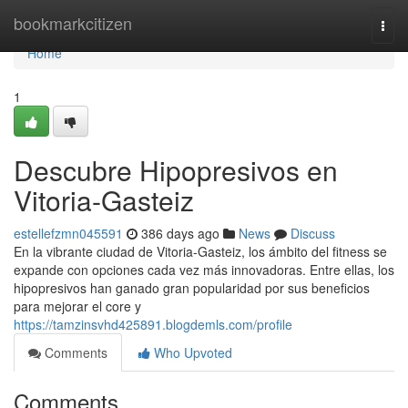
Home
bookmarkcitizen
Togg
navi
Home
1
Descubre Hipopresivos en
Vitoria-Gasteiz
estellefzmn045591
386 days ago
News
Discuss
En la vibrante ciudad de Vitoria-Gasteiz, los ámbito del fitness se
expande con opciones cada vez más innovadoras. Entre ellas, los
hipopresivos han ganado gran popularidad por sus beneficios
para mejorar el core y
https://tamzinsvhd425891.blogdemls.com/profile
Comments
Who Upvoted
Comments