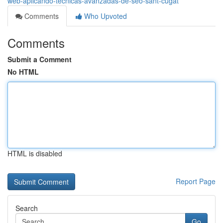
web-aplicando-técnicas-avanzadas-de-seo-sant-cugat
Comments
Who Upvoted
Comments
Submit a Comment
No HTML
HTML is disabled
Report Page
Search
Go