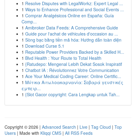
1
Resolve Disputes with LegalWorkz: Expert Legal ...
1
Ways to Enhance Professional and Social Events ...
1
Comprar Analgésicos Online en España: Guía
Comp...
1
Amibroker Data Feeds: A Comprehensive Guide
1
Guide pour l'achat de véhicules d'occasion au ...
1
Sòng bạc bằng tiền mã hóa: Hướng dẫn toàn diện
1
Download Curse 5.1
1
Reputable Power Providers Backed by a Skilled H...
1
Blvd Health : Your Route to Total Health
1
{Ratudepo: Mengenal Lebih Dekat Sosok Inspiratif
1
Chatbot IA : Révolutionnez Votre Communication
1
Ace Your Medical Coding Career: Online Certific...
1
Μύτικα Αιτωλοακαρνανία: Σοβαρά γευστικές
εμπειρ...
1
{Slot Gacor copyright: Cara Lengkap untuk Tah...
Copyright © 2026 |
Advanced Search
|
Live
|
Tag Cloud
|
Top
Users
| Made with
Kliqqi CMS
|
All RSS Feeds