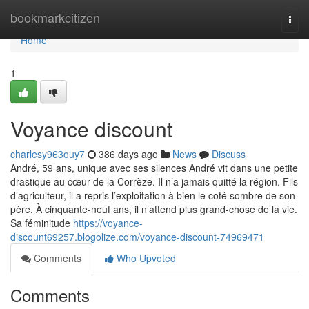
Home
bookmarkcitizen
Togg
navi
Home
1
Voyance discount
charlesy963ouy7
386 days ago
News
Discuss
André, 59 ans, unique avec ses silences André vit dans une petite
drastique au cœur de la Corrèze. Il n’a jamais quitté la région. Fils
d’agriculteur, il a repris l’exploitation à bien le coté sombre de son
père. À cinquante-neuf ans, il n’attend plus grand-chose de la vie.
Sa féminitude
https://voyance-
discount69257.blogolize.com/voyance-discount-74969471
Comments
Who Upvoted
Comments