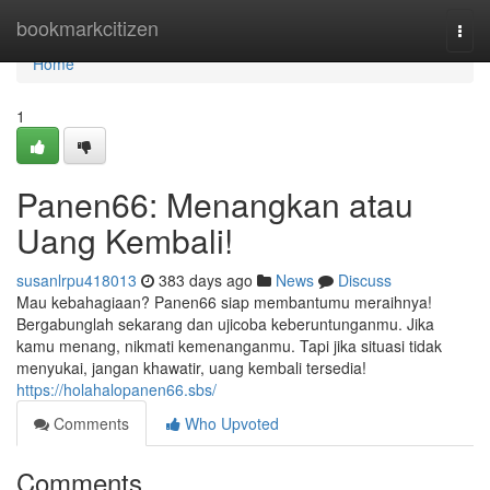
Home
bookmarkcitizen
Togg
navi
Home
1
Panen66: Menangkan atau
Uang Kembali!
susanlrpu418013
383 days ago
News
Discuss
Mau kebahagiaan? Panen66 siap membantumu meraihnya!
Bergabunglah sekarang dan ujicoba keberuntunganmu. Jika
kamu menang, nikmati kemenanganmu. Tapi jika situasi tidak
menyukai, jangan khawatir, uang kembali tersedia!
https://holahalopanen66.sbs/
Comments
Who Upvoted
Comments