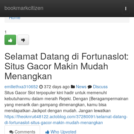
Home
bookmarkcitizen
Togg
navi
Home
1
Selamat Datang di Fortunaslot:
Situs Gacor Makin Mudah
Menangkan
emiliethxa310652
372 days ago
News
Discuss
Situs Gacor Slot terpopuler kini hadir untuk memenuhi
kebutuhanmu dalam meraih Rejeki. Dengan {Beragampermainan
yang menarik dan gampang dimenangkan, kamu bisa
mendapatkan Jackpot dengan mudah. Jangan lewatkan
https://theoknru648122.actoblog.com/37280091/selamat-datang-
di-fortunaslot-situs-gacor-makin-mudah-menangkan
Comments
Who Upvoted