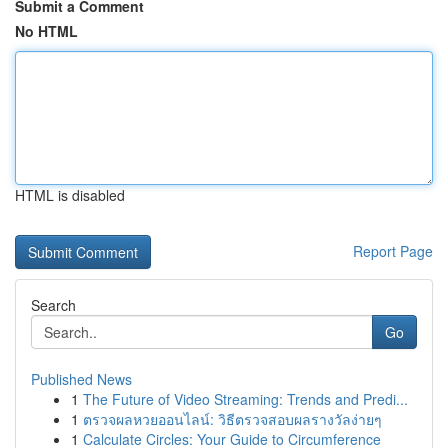
Submit a Comment
No HTML
HTML is disabled
Report Page
Search
Go
Published News
1
The Future of Video Streaming: Trends and Predi...
1
ตรวจผลหวยออนไลน์: วิธีตรวจสอบผลรางวัลง่ายๆ
1
Calculate Circles: Your Guide to Circumference