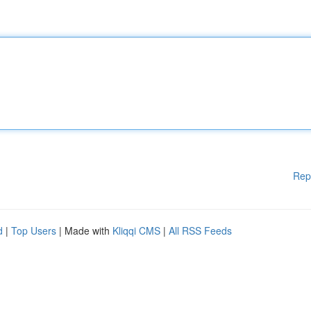
Rep
d
|
Top Users
| Made with
Kliqqi CMS
|
All RSS Feeds