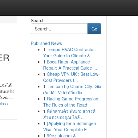
Search
Go
Published News
1
Tempe HVAC Contractor:
ER
Your Guide to Climate &...
1
Boca Raton Appliance
Repair: A Practical Guide ...
1
Cheap VPN UK : Best Low-
Cost Providers f...
นจะได้
1
Tìm căn hộ Charm City: Giá
งินเสร็จ
ưu đãi, Vị trí đắc địa
่นชอ...
1
Racing Game Progression:
nixxx
The Rules of the Road
1
ที่พักส่วนตัว พัทยา: สวรรค์
ส่วนตัวของคุณ ใกล้ ...
1
{Applying for a Schengen
Visa: Your Complete F...
1
99ez.uk.com &