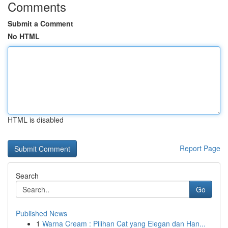
Comments
Submit a Comment
No HTML
HTML is disabled
Report Page
Search
Go
Published News
1
Warna Cream : Pilihan Cat yang Elegan dan Han...