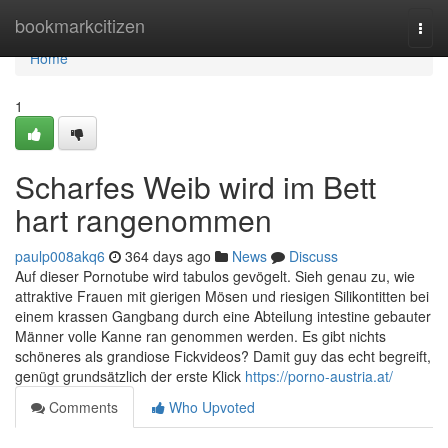
Home
bookmarkcitizen
Togg
navi
Home
1
Scharfes Weib wird im Bett
hart rangenommen
paulp008akq6
364 days ago
News
Discuss
Auf dieser Pornotube wird tabulos gevögelt. Sieh genau zu, wie
attraktive Frauen mit gierigen Mösen und riesigen Silikontitten bei
einem krassen Gangbang durch eine Abteilung intestine gebauter
Männer volle Kanne ran genommen werden. Es gibt nichts
schöneres als grandiose Fickvideos? Damit guy das echt begreift,
genügt grundsätzlich der erste Klick
https://porno-austria.at/
Comments
Who Upvoted