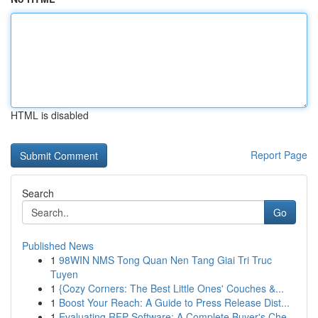
HTML is disabled
Report Page
Search
Go
Published News
1
98WIN NMS Tong Quan Nen Tang Giai Tri Truc
Tuyen
1
{Cozy Corners: The Best Little Ones' Couches &...
1
Boost Your Reach: A Guide to Press Release Dist...
1
Evaluating RFP Software: A Complete Buyer's Che...