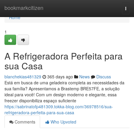
Home
bookmarkcitizen
Togg
navi
Home
1
A Refrigeradora Perfeita para
sua Casa
blanchekias481329
365 days ago
News
Discuss
Está em busca de uma geladeira completa as necessidades da
sua família? Apresentamos a Brastemp BRE57FE, a solução
ideal para você! Com um design moderno e elegante, essa
freezer disponibiliza espaço suficiente
https://sabrinatofp481309.tokka-blog.com/36978516/sua-
refrigeradora-perfeita-para-sua-casa
Comments
Who Upvoted