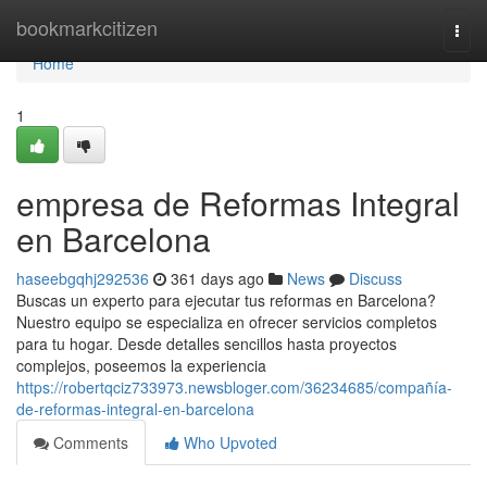
Home
bookmarkcitizen
Togg
navi
Home
1
empresa de Reformas Integral
en Barcelona
haseebgqhj292536
361 days ago
News
Discuss
Buscas un experto para ejecutar tus reformas en Barcelona?
Nuestro equipo se especializa en ofrecer servicios completos
para tu hogar. Desde detalles sencillos hasta proyectos
complejos, poseemos la experiencia
https://robertqciz733973.newsbloger.com/36234685/compañía-
de-reformas-integral-en-barcelona
Comments
Who Upvoted