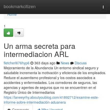
Home
bookmarkcitizen
Togg
navi
Home
1
Un arma secreta para
intermediacion ARL
fletcherl676hyp6
363 days ago
News
Discuss
Mejoramiento de la Abundancia Un entorno sindical seguro y
saludable incrementa la motivación y eficiencia de los empleados.
Reduce el ausentismo profesional y los costos asociados a
accidentes y enfermedades. Los corredores de seguros, las
agencias y agentes de seguros que no se encuentren en el
Registro Único de Intermediarios
https://laneeyrhy.aboutyoublog.com/41892712/examine-este-
informe-sobre-intermediación-aduanera
Comments
Who Upvoted