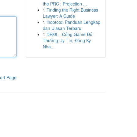
the PRC : Projection ...
1
Finding the Right Business
Lawyer: A Guide
1
Indototo: Panduan Lengkap
dan Ulasan Terbaru
1
DE88 – Cổng Game Đổi
Thưởng Uy Tín, Đăng Ký
Nha...
ort Page