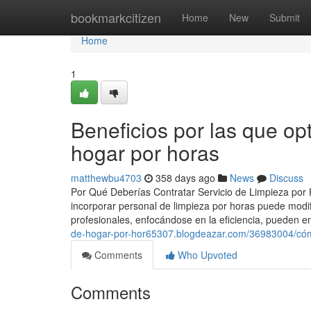
Home
bookmarkcitizen
Home
New
Submit
Home
1
Beneficios por las que o
hogar por horas
matthewbu4703
358 days ago
News
Discuss
Por Qué Deberías Contratar Servicio de Limpieza por 
incorporar personal de limpieza por horas puede modif
profesionales, enfocándose en la eficiencia, pueden 
de-hogar-por-hor65307.blogdeazar.com/36983004/cómo
Comments
Who Upvoted
Comments