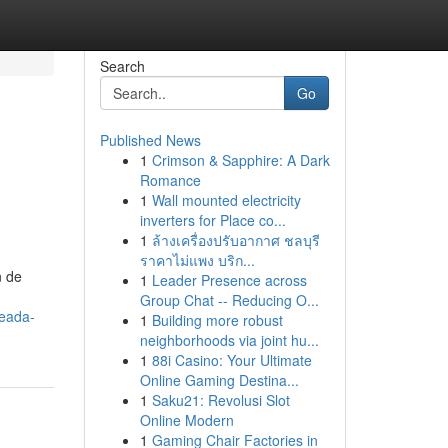
Search
Go
Published News
1
Crimson & Sapphire: A Dark
Romance
1
Wall mounted electricity
inverters for Place co...
1
ล้างเครื่องปรับอากาศ ชลบุรี
ราคาไม่แพง บริก...
n de
1
Leader Presence across
Group Chat -- Reducing O...
leada-
1
Building more robust
neighborhoods via joint hu...
1
88i Casino: Your Ultimate
Online Gaming Destina...
1
Saku21: Revolusi Slot
Online Modern
1
Gaming Chair Factories in