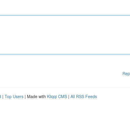
Rep
d
|
Top Users
| Made with
Kliqqi CMS
|
All RSS Feeds