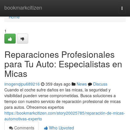
Home
bookmarkcitizen
Togg
navi
Home
1
Reparaciones Profesionales
para Tu Auto: Especialistas en
Micas
imogenqipu689216
359 days ago
News
Discuss
Cuando el coche sufre daños en las micas, la seguridad y
visibilidad pueden verse comprometidas. Busca soluciones a
tiempo con nuestro servicio de reparación profesional de micas
para autos. Ofrecemos expertos
https://bookmarkcitizen.com/story20025785/reparación-de-micas-
automotivas-experto
Comments
Who Upvoted