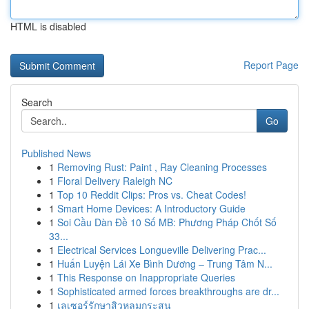
HTML is disabled
Report Page
Search
Go
Published News
1
Removing Rust: Paint , Ray Cleaning Processes
1
Floral Delivery Raleigh NC
1
Top 10 Reddit Clips: Pros vs. Cheat Codes!
1
Smart Home Devices: A Introductory Guide
1
Soi Cầu Dàn Đề 10 Số MB: Phương Pháp Chốt Số
33...
1
Electrical Services Longueville Delivering Prac...
1
Huấn Luyện Lái Xe Bình Dương – Trung Tâm N...
1
This Response on Inappropriate Queries
1
Sophisticated armed forces breakthroughs are dr...
1
เลเซอร์รักษาสิวหลุมกระสุน