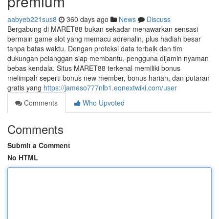
premium
aabyeb221sus8
360 days ago
News
Discuss
Bergabung di MARET88 bukan sekadar menawarkan sensasi
bermain game slot yang memacu adrenalin, plus hadiah besar
tanpa batas waktu. Dengan proteksi data terbaik dan tim
dukungan pelanggan siap membantu, pengguna dijamin nyaman
bebas kendala. Situs MARET88 terkenal memiliki bonus
melimpah seperti bonus new member, bonus harian, dan putaran
gratis yang
https://jameso777nlb1.eqnextwiki.com/user
Comments
Who Upvoted
Comments
Submit a Comment
No HTML