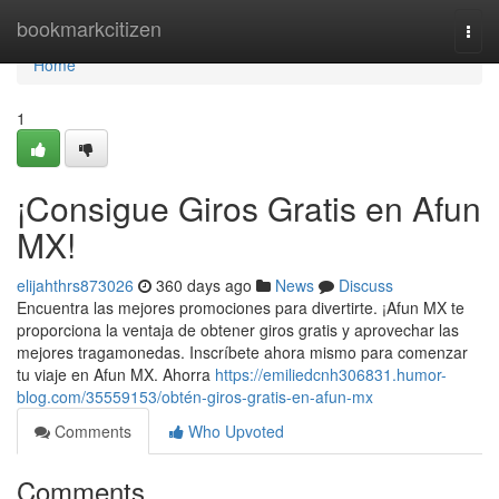
Home
bookmarkcitizen
Togg
navi
Home
1
¡Consigue Giros Gratis en Afun
MX!
elijahthrs873026
360 days ago
News
Discuss
Encuentra las mejores promociones para divertirte. ¡Afun MX te
proporciona la ventaja de obtener giros gratis y aprovechar las
mejores tragamonedas. Inscríbete ahora mismo para comenzar
tu viaje en Afun MX. Ahorra
https://emiliedcnh306831.humor-
blog.com/35559153/obtén-giros-gratis-en-afun-mx
Comments
Who Upvoted
Comments