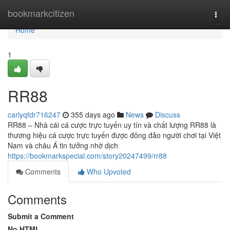
Home
bookmarkcitizen
Togg
navi
Home
1
RR88
carlyqfdr716247
355 days ago
News
Discuss
RR88 – Nhà cái cá cược trực tuyến uy tín và chất lượng RR88 là
thương hiệu cá cược trực tuyến được đông đảo người chơi tại Việt
Nam và châu Á tin tưởng nhờ dịch
https://bookmarkspecial.com/story20247499/rr88
Comments
Who Upvoted
Comments
Submit a Comment
No HTML