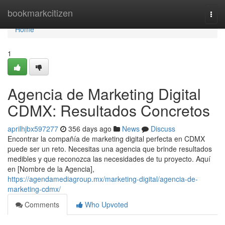
Home
bookmarkcitizen
Togg
navi
Home
1
Agencia de Marketing Digital
CDMX: Resultados Concretos
aprilhjbx597277
356 days ago
News
Discuss
Encontrar la compañía de marketing digital perfecta en CDMX
puede ser un reto. Necesitas una agencia que brinde resultados
medibles y que reconozca las necesidades de tu proyecto. Aquí
en [Nombre de la Agencia],
https://agendamediagroup.mx/marketing-digital/agencia-de-
marketing-cdmx/
Comments
Who Upvoted